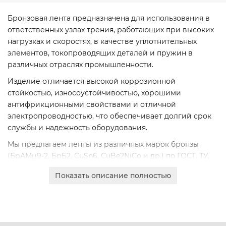
Бронзовая лента предназначена для использования в
ответственных узлах трения, работающих при высоких
нагрузках и скоростях, в качестве уплотнительных
элементов, токопроводящих деталей и пружин в
различных отраслях промышленности.
Изделие отличается высокой коррозионной
стойкостью, износоустойчивостью, хорошими
антифрикционными свойствами и отличной
электропроводностью, что обеспечивает долгий срок
службы и надежность оборудования.
Мы предлагаем ленты из различных марок бронзы
(БрАМц9-2, БрБ2, CuSn6, CuBe2NiCo и др.) по ГОСТ, ТУ,
ASTM. Доступна широкая вариативность толщин от 0,02
Показать описание полностью
мм до 6 мм, что позволяет подобрать оптимальное
решение для любой технической задачи.
Оформите заказ онлайн для юридических лиц с
безналичным расчетом. Предоставляем полный пакет