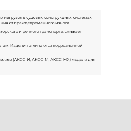
нагрузок в судовых конструкциях, системах
ания от преждевременного износа.
орского и речного транспорта, снижает
ртам. Изделия отличаются коррозионной
ковые (АКСС-И, АКСС-М, АКСС-МХ) модели для