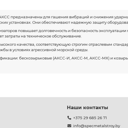
КСС предназначены для гашения вибраций и снижения ударных 
ских установках. Они обеспечивают надежную защиту оборудов
заторов повышает долговечность и безопасность эксплуатации м
т затраты на техническое обслуживание.
сокого качества, соответствующую строгим отраслевым станда
ужбы в условиях агрессивной морской среды.
фикации: бескозырьковые (АКСС-И, АКСС-М, АКСС-МХ) и козырь
Наши контакты
+375 29 685 26 71
info@specmetalstroy.by