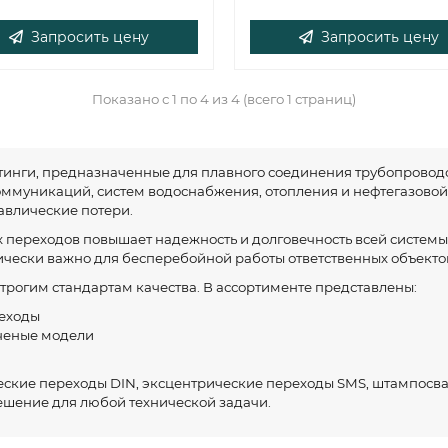
Запросить цену
Запросить цену
Показано с 1 по 4 из 4 (всего 1 страниц)
тинги, предназначенные для плавного соединения трубопровод
муникаций, систем водоснабжения, отопления и нефтегазовой
авлические потери.
 переходов повышает надежность и долговечность всей системы
ически важно для бесперебойной работы ответственных объекто
рогим стандартам качества. В ассортименте представлены:
реходы
ченые модели
ские переходы DIN, эксцентрические переходы SMS, штампосв
ешение для любой технической задачи.