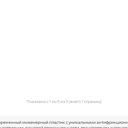
Показано с 1 по 5 из 5 (всего 1 страниц)
овременный инженерный пластик с уникальными антифрикционн
ностроении, пищевой промышленности, транспортном и горно