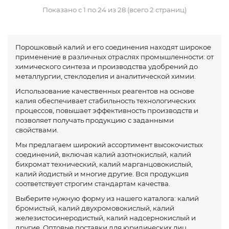
Показано с 1 по 24 из 28 (всего 2 страниц)
Порошковый калий и его соединения находят широкое
применение в различных отраслях промышленности: от
химического синтеза и производства удобрений до
металлургии, стеклоделия и аналитической химии.
Использование качественных реагентов на основе
калия обеспечивает стабильность технологических
процессов, повышает эффективность производств и
позволяет получать продукцию с заданными
свойствами.
Мы предлагаем широкий ассортимент высокочистых
соединений, включая калий азотнокислый, калий
бихромат технический, калий марганцовокислый,
калий йодистый и многие другие. Вся продукция
соответствует строгим стандартам качества.
Выберите нужную форму из нашего каталога: калий
бромистый, калий двухромовокислый, калий
железистосинеродистый, калий надсернокислый и
другие. Оптовые поставки для юридических лиц.