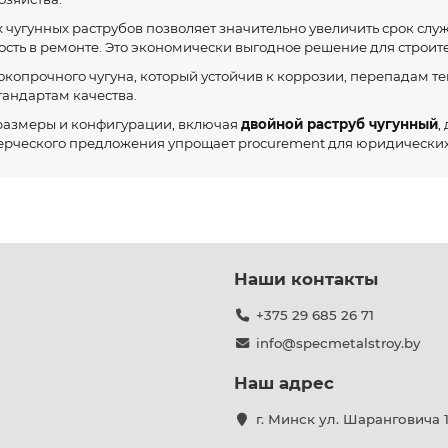
чугунных раструбов позволяет значительно увеличить срок слу
ть в ремонте. Это экономически выгодное решение для строит
окопрочного чугуна, который устойчив к коррозии, перепадам т
тандартам качества.
размеры и конфигурации, включая
двойной раструб чугунный
,
ерческого предложения упрощает procurement для юридических
Наши контакты
+375 29 685 26 71
info@specmetalstroy.by
Наш адрес
г. Минск ул. Шаранговича 