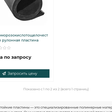
оморозокислотощелочест
я рулонная пластина
а по запросу
Запросить цену
Показано с 1 по 2 из 2 (всего 1 страниц)
тойкие пластины — это специализированные полимерные мате