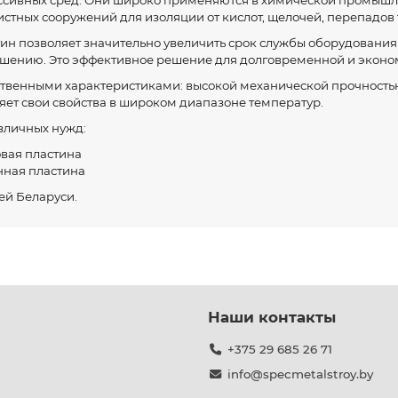
ессивных сред. Они широко применяются в химической промышлен
истных сооружений для изоляции от кислот, щелочей, перепадов
ин позволяет значительно увеличить срок службы оборудования 
рушению. Это эффективное решение для долговременной и экон
венными характеристиками: высокой механической прочностью,
яет свои свойства в широком диапазоне температур.
зличных нужд:
вая пластина
нная пластина
ей Беларуси.
Наши контакты
+375 29 685 26 71
info@specmetalstroy.by