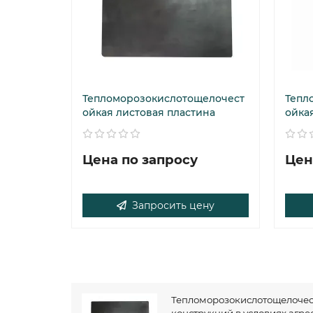
Тепломорозокислотощелочест
Тепл
ойкая листовая пластина
ойка
Цена по запросу
Цен
Запросить цену
Тепломорозокислотощелочес