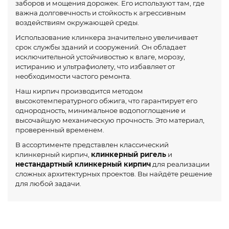
заборов и мощения дорожек. Его используют там, где
важна долговечность и стойкость к агрессивным
воздействиям окружающей среды.
Использование клинкера значительно увеличивает
срок службы зданий и сооружений. Он обладает
исключительной устойчивостью к влаге, морозу,
истиранию и ультрафиолету, что избавляет от
необходимости частого ремонта.
Наш кирпич производится методом
высокотемпературного обжига, что гарантирует его
однородность, минимальное водопоглощение и
высочайшую механическую прочность. Это материал,
проверенный временем.
В ассортименте представлен классический
клинкерный кирпич,
клинкерный ригель
и
нестандартный клинкерный кирпич
для реализации
сложных архитектурных проектов. Вы найдёте решение
для любой задачи.