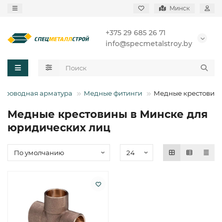
Минск
+375 29 685 26 71
info@specmetalstroy.by
опроводная арматура
Медные фитинги
Медные крестовин
Медные крестовины в Минске для
юридических лиц