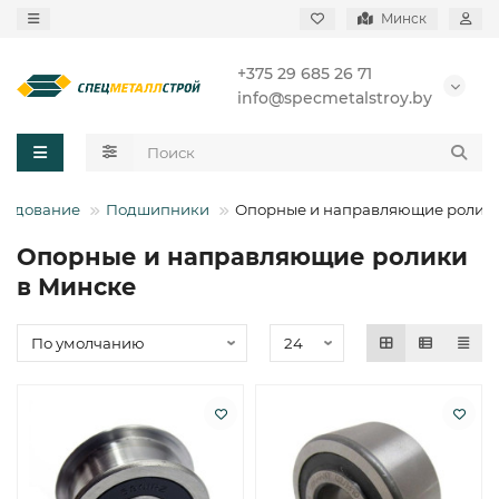
Минск
+375 29 685 26 71
info@specmetalstroy.by
рудование
Подшипники
Опорные и направляющие ролик
Опорные и направляющие ролики
в Минске