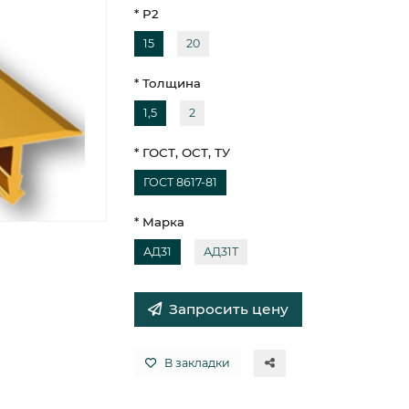
* Р2
15
20
* Толщина
1,5
2
* ГОСТ, ОСТ, ТУ
ГОСТ 8617-81
* Марка
АД31
АД31Т
Запросить цену
В закладки