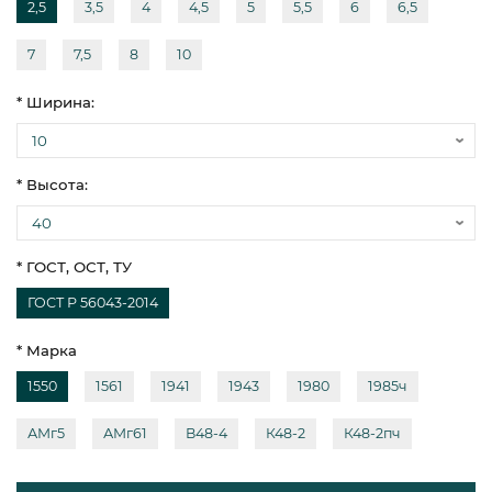
2,5
3,5
4
4,5
5
5,5
6
6,5
7
7,5
8
10
* Ширина:
* Высота:
* ГОСТ, ОСТ, ТУ
ГОСТ Р 56043-2014
* Марка
1550
1561
1941
1943
1980
1985ч
АМг5
АМг61
В48-4
К48-2
К48-2пч