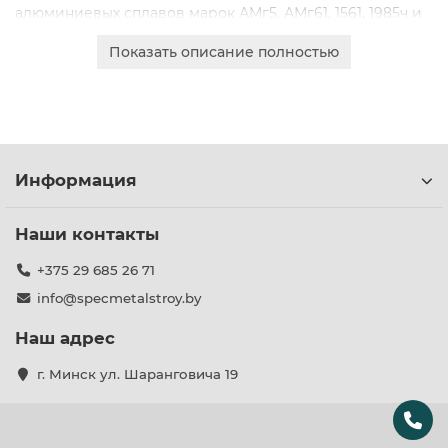
алюминиевых сплавов марок АМг5, АМг61, 1561, 1985ч и
других, с широким выбором параметров:
Показать описание полностью
Толщина: от 2,5 до 10 мм
Ширина: от 10 до 58 мм
Высота: от 40 до 200 мм
Такой ассортимент гарантирует, что вы найдете
оптимальное решение для любого технического
Информация
задания с учетом требуемых нагрузок и спецификаций
проекта.
Наши контакты
+375 29 685 26 71
info@specmetalstroy.by
Наш адрес
г. Минск ул. Шаранговича 19