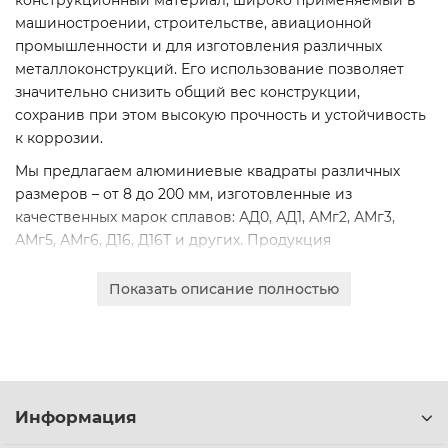
конструкционный материал, широко применяемый в
машиностроении, строительстве, авиационной
промышленности и для изготовления различных
металлоконструкций. Его использование позволяет
значительно снизить общий вес конструкции,
сохранив при этом высокую прочность и устойчивость
к коррозии.
Мы предлагаем алюминиевые квадраты различных
размеров – от 8 до 200 мм, изготовленные из
качественных марок сплавов: АД0, АД1, АМг2, АМг3,
АМг5, АМг6, Д16, Д16Т и других. Продукция
соответствует строгим стандартам ГОСТ 18475-82 и
ГОСТ 21488-97, что гарантирует ее надежность и
Показать описание полностью
долговечность.
Широкий сортамент позволяет подобрать оптимальное
решение для любой технической задачи. Доступен
безналичный расчет для юридических лиц,
оперативная доставка по Минску и всей Беларуси.
Информация
Получите коммерческое предложение прямо на сайте.