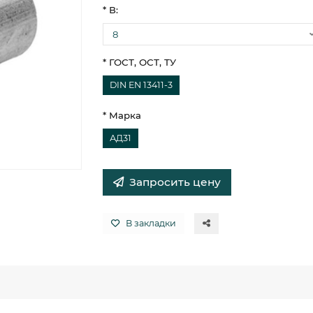
* В:
* ГОСТ, ОСТ, ТУ
DIN EN 13411-3
* Марка
АД31
Запросить цену
В закладки