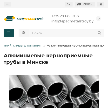
Минск
+375 29 685 26 71
info@specmetalstroy.by
миний, сплав алюминия
Алюминиевая керноприемная труб
Алюминиевые керноприемные
трубы в Минске