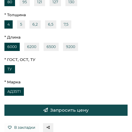
80
95
121
127
130
* Толщина
4
5
6,2
6,5
7,5
* Длина
6000
6200
6500
9200
* ГОСТ, ОСТ, ТУ
ТУ
* Марка
АД35Т1
Запросить цену
В закладки