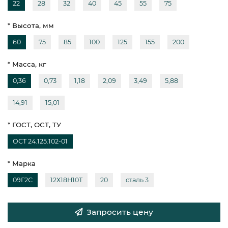
22
28
32
40
45
55
75
* Высота, мм
60
75
85
100
125
155
200
* Масса, кг
0,36
0,73
1,18
2,09
3,49
5,88
14,91
15,01
* ГОСТ, ОСТ, ТУ
ОСТ 24.125.102-01
* Марка
09Г2С
12Х18Н10Т
20
сталь 3
Запросить цену