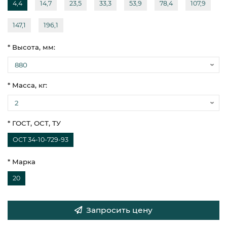
4,4
14,7
23,5
33,3
53,9
78,4
107,9
147,1
196,1
* Высота, мм:
* Масса, кг:
* ГОСТ, ОСТ, ТУ
ОСТ 34-10-729-93
* Марка
20
Запросить цену