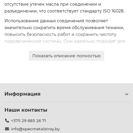
отсутствие утечек масла при соединении и
разъединении, что соответствует стандарту ISO 16028.
Использование данных соединений позволяет
значительно сократить время обслуживания техники,
повысить безопасность работ и сохранить чистоту
гидравлической системы. Они идеально подходят для
频繁ных подключений в условиях высокого рабочего
давления.
Показать описание полностью
Изделия отличаются высоким качеством изготовления,
коррозионной стойкостью и долговечностью. Доступны
различные варианты исполнения, включая диаметры:
13, 15, 4, 7, 9 и марки: 1, 1-2, 1-4, 3-4, 3-8, что позволяет
подобрать оптимальное решение для любой задачи.
Информация
Наши контакты
+375 29 685 26 71
info@specmetalstroy.by