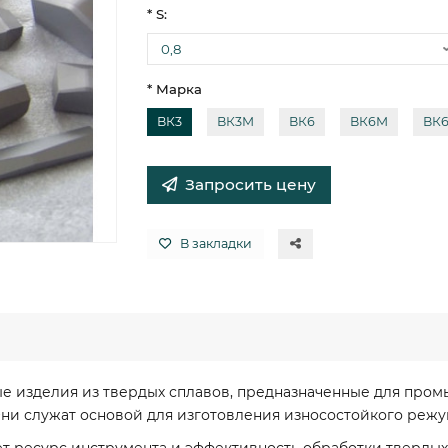
* S:
* Марка
ВК3
ВК3М
ВК6
ВК6М
ВК
Запросить цену
В закладки
е изделия из твердых сплавов, предназначенные для про
и служат основой для изготовления износостойкого режущ