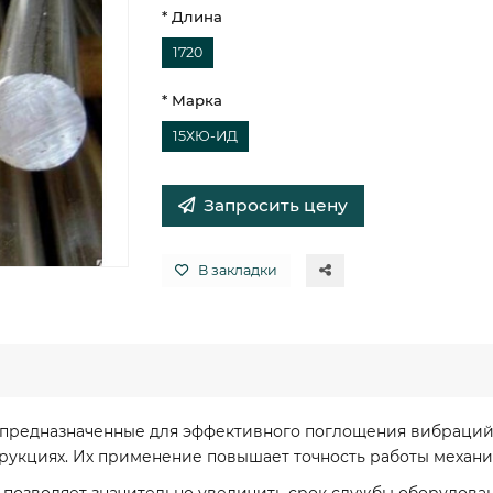
* Длина
1720
* Марка
15ХЮ-ИД
Запросить цену
В закладки
 предназначенные для эффективного поглощения вибраци
трукциях. Их применение повышает точность работы механи