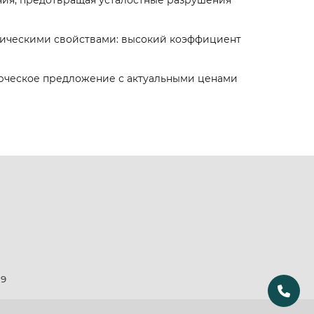
ния, предотвращая усталостные разрушения
ническими свойствами: высокий коэффициент
ерческое предложение с актуальными ценами
19