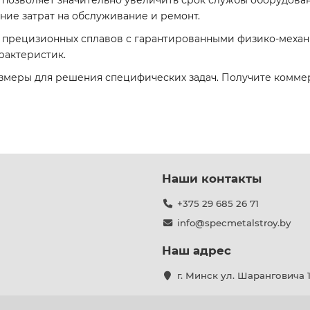
позволяет значительно увеличить срок службы оборудова
ние затрат на обслуживание и ремонт.
х прецизионных сплавов с гарантированными физико-меха
рактеристик.
азмеры для решения специфических задач. Получите комм
Наши контакты
+375 29 685 26 71
info@specmetalstroy.by
Наш адрес
г. Минск ул. Шаранговича 