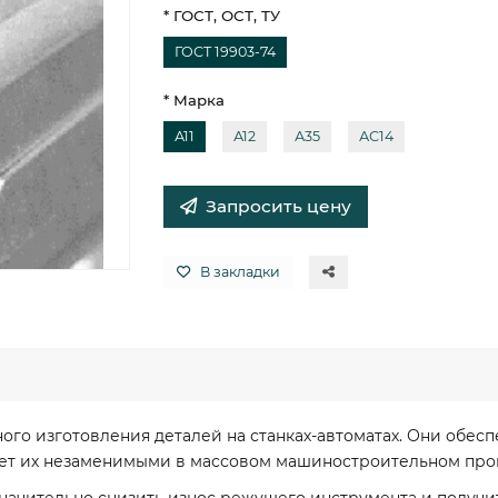
* ГОСТ, ОСТ, ТУ
ГОСТ 19903-74
* Марка
А11
А12
А35
АС14
Запросить цену
В закладки
ого изготовления деталей на станках-автоматах. Они обес
ает их незаменимыми в массовом машиностроительном про