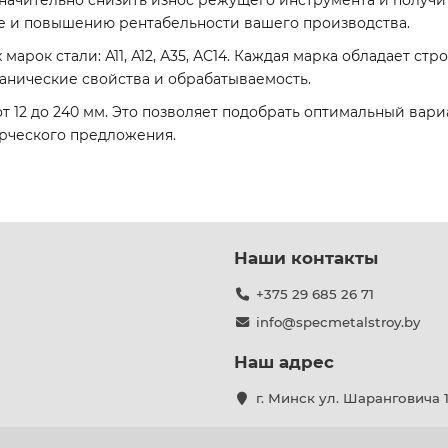
значительно снизить износ режущего инструмента и получи
ке и повышению рентабельности вашего производства.
арок стали: А11, А12, А35, АС14. Каждая марка обладает 
нические свойства и обрабатываемость.
 12 до 240 мм. Это позволяет подобрать оптимальный вари
рческого предложения.
Наши контакты
+375 29 685 26 71
info@specmetalstroy.by
Наш адрес
г. Минск ул. Шаранговича 