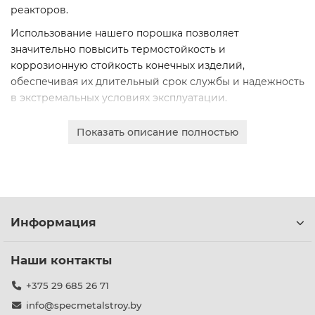
реакторов.
Использование нашего порошка позволяет
значительно повысить термостойкость и
коррозионную стойкость конечных изделий,
обеспечивая их длительный срок службы и надежность
в экстремальных условиях эксплуатации.
Мы предлагаем продукцию высочайшего качества,
Показать описание полностью
соответствующую строгим техническим условиям (ТУ
48-4-176-85, ТУ 48-4-176-97). Порошки марок ГФМ-1 и
ГФМ-2 характеризуются контролируемым
гранулометрическим составом, высокой химической
чистотой и однородностью.
Информация
Для вашего производства доступны различные марки
и варианты поставки, что позволяет выбрать
оптимальное решение под конкретные технические
Наши контакты
задачи. Всегда в наличии на складе в Минске.
+375 29 685 26 71
info@specmetalstroy.by