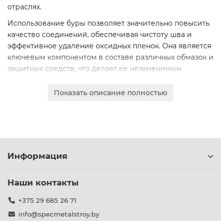
отраслях.
Использование буры позволяет значительно повысить
качество соединений, обеспечивая чистоту шва и
эффективное удаление оксидных пленок. Она является
ключевым компонентом в составе различных обмазок и
защитных средств, что делает ее незаменимым
материалом для технических процессов.
Показать описание полностью
Мы гарантируем высокое качество продукции,
соответствующее строгим техническим регламентам.
Бура поставляется в удобной для промышленного
использования фасовке, обеспечивая оптимальные
условия хранения и удобство применения на
производстве.
Информация
Для юридических лиц доступен безналичный расчет,
оперативное составление коммерческого
Наши контакты
предложения и доставка по всей Беларуси. Оформите
+375 29 685 26 71
заказ онлайн на сайте, и наши специалисты
оперативно свяжутся с вами.
info@specmetalstroy.by