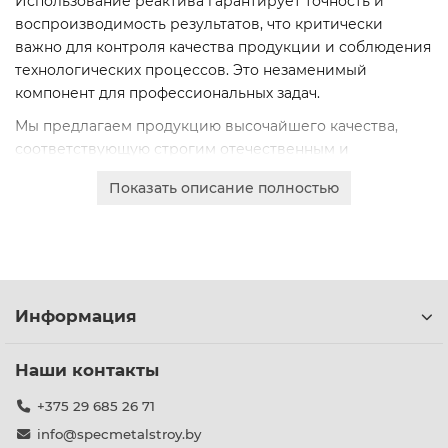
Использование реактива гарантирует точность и
воспроизводимость результатов, что критически
важно для контроля качества продукции и соблюдения
технологических процессов. Это незаменимый
компонент для профессиональных задач.
Мы предлагаем продукцию высочайшего качества,
соответствующую строгим отечественным и
международным стандартам. Доступны различные
Показать описание полностью
марки чистоты: хч (химически чистый), ч (чистый), ЧДА
(чистый для анализа).
Вы можете выбрать необходимую марку и фасовку для
ваших нужд. Оформите онлайн-заказ для получения
персонального коммерческого предложения с ценами
Информация
для юридических лиц.
Наши контакты
+375 29 685 26 71
info@specmetalstroy.by