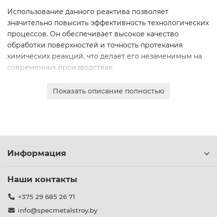
Использование данного реактива позволяет
значительно повысить эффективность технологических
процессов. Он обеспечивает высокое качество
обработки поверхностей и точность протекания
химических реакций, что делает его незаменимым на
современных производствах.
Мы предлагаем продукцию высочайшего качества,
Показать описание полностью
соответствующую строгим стандартам. Доступны две
марки: «ч» (чистый) и «ЧДА» (чистый для анализа), что
гарантирует точное соответствие вашим техническим
требованиям и задачам.
Вы можете выбрать необходимую марку и фасовку.
Информация
Доступна удобная онлайн-заявка для юридических лиц
с безналичным расчетом, оперативное составление
коммерческого предложения и быстрая доставка по
Наши контакты
всей Беларуси.
+375 29 685 26 71
info@specmetalstroy.by