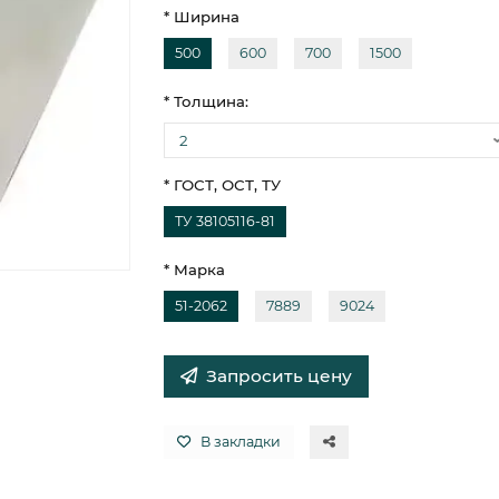
* Ширина
500
600
700
1500
* Толщина:
* ГОСТ, ОСТ, ТУ
ТУ 38105116-81
* Марка
51-2062
7889
9024
Запросить цену
В закладки