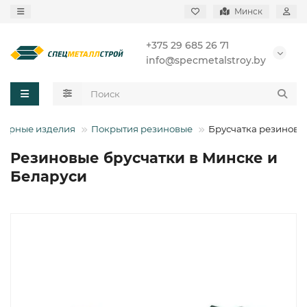
Минск
+375 29 685 26 71
info@specmetalstroy.by
мерные изделия
Покрытия резиновые
Брусчатка резинова
Резиновые брусчатки в Минске и
Беларуси