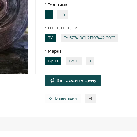
* Толщина
1
1,5
* ГОСТ, ОСТ, ТУ
ТУ
ТУ 5774-001-21707442-2002
* Марка
Бр-П
Бр-С
Т
Запросить цену
В закладки