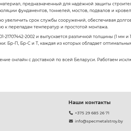
атериал, предназначенный для надёжной защиты строител
золяции фундаментов, тоннелей, мостов, подвалов и крове
но увеличить срок службы сооружений, обеспечивая долго
ью к перепадам температур и простотой монтажа.
01-21707442-2002 и выпускается различной толщины (1 мм и 
и: Бр-П, Бр-С и Т, каждая из которых обладает оптимальн
ние онлайн с доставкой по всей Беларуси. Работаем иск
Наши контакты
+375 29 685 26 71
info@specmetalstroy.by