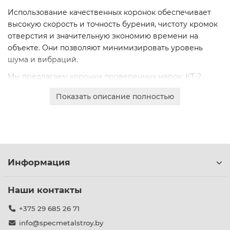
Использование качественных коронок обеспечивает
высокую скорость и точность бурения, чистоту кромок
отверстия и значительную экономию времени на
объекте. Они позволяют минимизировать уровень
шума и вибраций.
Мы предлагаем коронки проверенных марок: КТ-2,
СА-6, СМ-5. Продукция отличается повышенной
Показать описание полностью
износостойкостью, стабильностью геометрии и долгим
сроком службы даже при интенсивных нагрузках.
Доступны различные диаметры для решения любых
задач: 76 мм, 93 мм, 112 мм, 132 мм, 151 мм. Возможен
безналичный расчет для юридических лиц. Отправьте
Информация
онлайн-заявку для получения коммерческого
предложения.
Наши контакты
+375 29 685 26 71
info@specmetalstroy.by