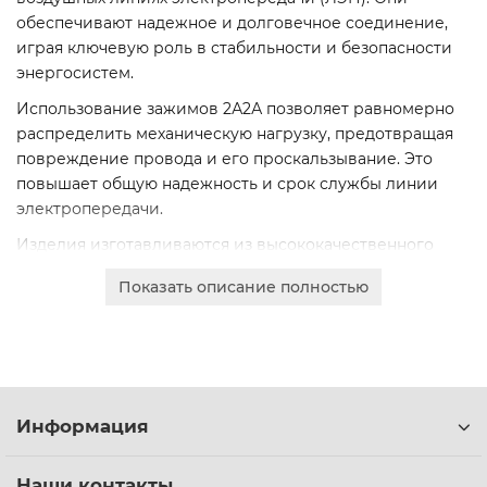
обеспечивают надежное и долговечное соединение,
играя ключевую роль в стабильности и безопасности
энергосистем.
Использование зажимов 2А2А позволяет равномерно
распределить механическую нагрузку, предотвращая
повреждение провода и его проскальзывание. Это
повышает общую надежность и срок службы линии
электропередачи.
Изделия изготавливаются из высококачественного
алюминиевого сплава, обладающего высокой
Показать описание полностью
коррозионной стойкостью и механической
прочностью. Доступны различные варианты
исполнения, включая марки 2А2А-300-1, 2А2А-300-4 и
2А2А-500-1, массой от 2,35 до 3 кг, для работы с
проводами разного сечения.
Информация
Мы предлагаем гибкие условия поставки для
юридических лиц. Оформите онлайн-заказ или
запросите коммерческое предложение для получения
Наши контакты