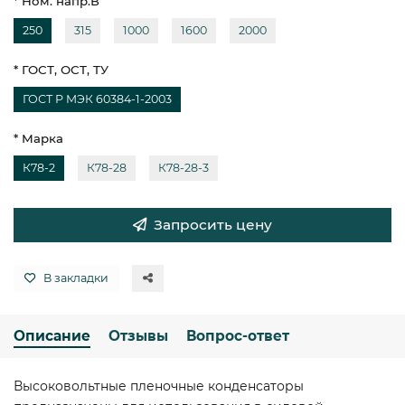
* Ном. напр.В
250
315
1000
1600
2000
* ГОСТ, ОСТ, ТУ
ГОСТ Р МЭК 60384-1-2003
* Марка
К78-2
К78-28
К78-28-3
Запросить цену
В закладки
Описание
Отзывы
Вопрос-ответ
Высоковольтные пленочные конденсаторы