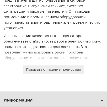
предназначены для использования в силовой
электронике, импульсной технике, системах
фильтрации и накопления энергии. Они находят
применение в промышленном оборудовании,
источниках питания и различных электротехнических
установках.
Использование качественных конденсаторов
обеспечивает стабильность работы электронных схем,
повышает их надежность и долговечность. Это
позволяет минимизировать риски простоев
оборудования и снизить затраты на техническое
обслуживание.
Показать описание полностью
Мы предлагаем продукцию с исключительными
характеристиками: высокое номинальное напряжение
(от 250В до 2000В), низкие потери, стабильная емкость
и длительный срок службы. Конденсаторы
соответствуют строгим отраслевым стандартам.
Информация
В ассортименте представлены различные марки (К78-2,
К78-28, К78-28-3) с широким диапазоном рабочих