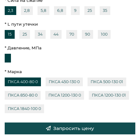
* Сила на сжатие
2,3
2,8
5,8
6,8
9
25
35
* L пути утечки
15
25
34
44
70
90
100
* Давление, МПа
* Марка
ПКСА 400-80 0
ПКСА 450-130 0
ПКСА 500-130 01
ПКСА 850-80 0
ПКСА 1200-130 0
ПКСА 1200-130 01
ПКСА 1840-100 0
Запросить цену