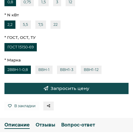
0,8
0,75
1,5
3
12
* N кВт
2,2
5,5
7,5
22
* ГОСТ, ОСТ, ТУ
ГОСТ 15150-69
* Марка
2ВВН-1-0,8
ВВН-1
ВВН1-3
ВВН1-12
Запросить цену
В закладки
Описание
Отзывы
Вопрос-ответ