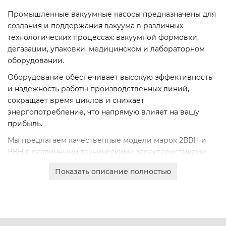
Промышленные вакуумные насосы предназначены для
создания и поддержания вакуума в различных
технологических процессах: вакуумной формовки,
дегазации, упаковки, медицинском и лабораторном
оборудовании.
Оборудование обеспечивает высокую эффективность
и надежность работы производственных линий,
сокращает время циклов и снижает
энергопотребление, что напрямую влияет на вашу
прибыль.
Мы предлагаем качественные модели марок 2ВВН и
ВВН с различными техническими характеристиками:
производительность от 0.75 до 12 м³/ч и мощностью от
Показать описание полностью
2.2 до 22 кВт.
Выберите подходящую модель под ваши задачи:
2ВВН-1-0,8, ВВН-1, ВВН1-12, ВВН1-3. Возможна доставка по
всей Беларуси.