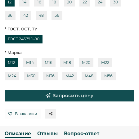
12
14
16
18
20
22
24
30
36
42
48
56
* ГОСТ, ОСТ, ТУ
ГОСТ 24379.1-80
* Марка
М12
М14
М16
М18
М20
М22
М24
М30
М36
М42
М48
М56
Запросить цену
В закладки
Описание
Отзывы
Вопрос-ответ