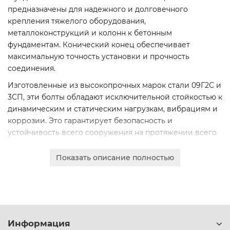
предназначены для надежного и долговечного
крепления тяжелого оборудования,
металлоконструкций и колонн к бетонным
фундаментам. Конический конец обеспечивает
максимальную точность установки и прочность
соединения.
Изготовленные из высокопрочных марок стали 09Г2С и
3СП, эти болты обладают исключительной стойкостью к
динамическим и статическим нагрузкам, вибрациям и
коррозии. Это гарантирует безопасность и
устойчивость всего сооружения на протяжении всего
срока эксплуатации.
Показать описание полностью
Мы предлагаем полный сортамент диаметров от 12 до
48 мм, что позволяет подобрать оптимальное
крепежное решение для любого проекта. Каждая
партия товара сопровождается сертификатами
качества.
Информация
Оформите онлайн-заказ для юридических лиц с