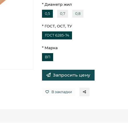
* Диаметр жил
0,5
0,7
0,8
* ГОСТ, ОСТ, ТУ
ГОСТ 6285-74
* Марка
ВП
Запросить цену
В закладки