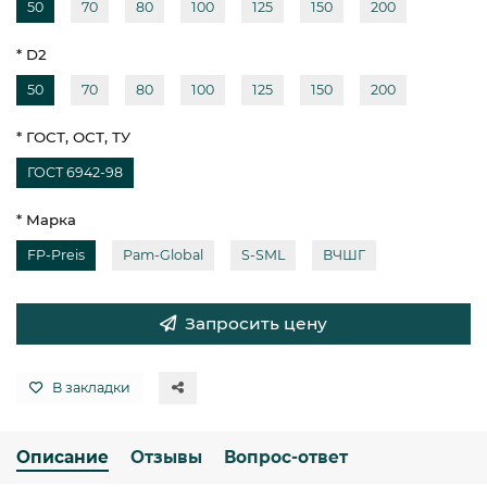
50
70
80
100
125
150
200
* D2
50
70
80
100
125
150
200
* ГОСТ, ОСТ, ТУ
ГОСТ 6942-98
* Марка
FP-Preis
Pam-Global
S-SML
ВЧШГ
Запросить цену
В закладки
Описание
Отзывы
Вопрос-ответ