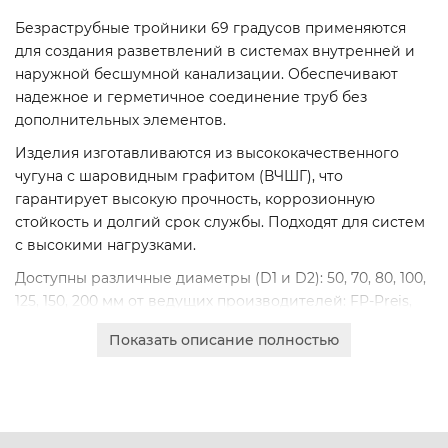
Безраструбные тройники 69 градусов применяются
для создания разветвлений в системах внутренней и
наружной бесшумной канализации. Обеспечивают
надежное и герметичное соединение труб без
дополнительных элементов.
Изделия изготавливаются из высококачественного
чугуна с шаровидным графитом (ВЧШГ), что
гарантирует высокую прочность, коррозионную
стойкость и долгий срок службы. Подходят для систем
с высокими нагрузками.
Доступны различные диаметры (D1 и D2): 50, 70, 80, 100,
125, 150, 200 мм от ведущих производителей: FP-Preis,
Pam-Global, S-SML, ВЧШГ.
Показать описание полностью
Оформите заказ онлайн для юридических лиц с
безналичным расчетом. Доставка по всей Беларуси.
Получите коммерческое предложение прямо на сайте.