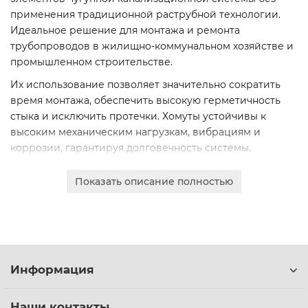
применения традиционной раструбной технологии.
Идеальное решение для монтажа и ремонта
трубопроводов в жилищно-коммунальном хозяйстве и
промышленном строительстве.
Их использование позволяет значительно сократить
время монтажа, обеспечить высокую герметичность
стыка и исключить протечки. Хомуты устойчивы к
высоким механическим нагрузкам, вибрациям и
коррозии, гарантируя долговечность системы.
Изделия изготавливаются из высококачественного
Показать описание полностью
чугуна с шаровидным графитом (ВЧШГ) и
комплектуются всеми необходимыми крепёжными
элементами. Доступны хомуты от проверенных
производителей, таких как FP-Preis, Pam-Global.
Мы предлагаем широкий выбор диаметров для любых
Информация
задач: 50, 70, 80, 100, 125, 150, 200 мм. Оформите заказ
онлайн для получения коммерческого предложения.
Наши контакты