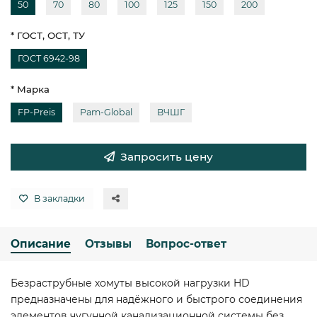
50
70
80
100
125
150
200
* ГОСТ, ОСТ, ТУ
ГОСТ 6942-98
* Марка
FP-Preis
Pam-Global
ВЧШГ
Запросить цену
В закладки
Описание
Отзывы
Вопрос-ответ
Безраструбные хомуты высокой нагрузки HD
предназначены для надёжного и быстрого соединения
элементов чугунной канализационной системы без