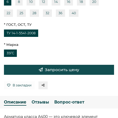
6
8
10
12
14
16
18
20
22
25
28
32
36
40
* ГОСТ, ОСТ, ТУ
ТУ 14-1-5541-2008
* Марка
35ГС
Запросить цену
В закладки
Описание
Отзывы
Вопрос-ответ
Арматура класса А400 — это ключевой элемент