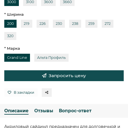
3000
3100
3600
3660
* Ширина
200
219
226
230
238
259
272
320
* Марка
Grand Line
Альта Профиль
Запросить цену
В закладки
Описание
Отзывы
Вопрос-ответ
Акриловый сайдинл предназначен для долговечной и