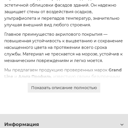
эстетичной облицовки фасадов зданий. Он надежно
защищает стены от воздействия осадков,
ультрафиолета и перепадов температур, значительно
улучшая внешний вид любого строения.
Главное преимущество акрилового покрытия —
повышенная устойчивость к выцветанию и сохранение
насыщенного цвета на протяжении всего срока
службы. Материал не трескается на морозе, устойчив к
механическим повреждениям и легко моется.
Мы предлагаем продукцию проверенных марок
Grand
Line
и
Альта Профиль
, известную своим безупречным
качеством. Панели доступны в различных размерах:
Показать описание полностью
длиной от 3000 до 3660 мм и шириной от 200 до 320
мм, что позволяет подобрать оптимальное решение
для любого проекта.
Информация