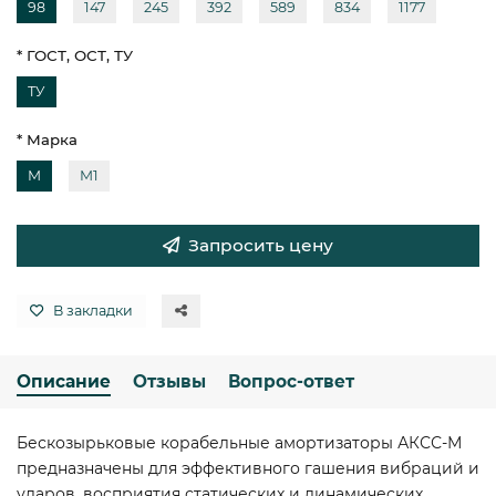
98
147
245
392
589
834
1177
* ГОСТ, ОСТ, ТУ
ТУ
* Марка
М
М1
Запросить цену
В закладки
Описание
Отзывы
Вопрос-ответ
Бескозырьковые корабельные амортизаторы АКСС-М
предназначены для эффективного гашения вибраций и
ударов, восприятия статических и динамических