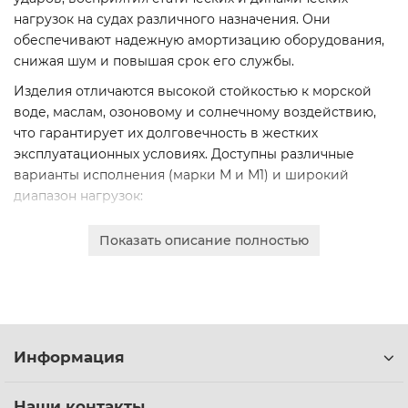
нагрузок на судах различного назначения. Они
обеспечивают надежную амортизацию оборудования,
снижая шум и повышая срок его службы.
Изделия отличаются высокой стойкостью к морской
воде, маслам, озоновому и солнечному воздействию,
что гарантирует их долговечность в жестких
эксплуатационных условиях. Доступны различные
варианты исполнения (марки М и М1) и широкий
диапазон нагрузок:
Нагрузка: 98, 147, 245, 392, 589, 834, 1177 Н
Показать описание полностью
Оформите заказ онлайн для получения коммерческого
предложения. Работаем с юридическими лицами,
безналичный расчет, оперативная доставка по Минску
и всей Беларуси.
Информация
Наши контакты